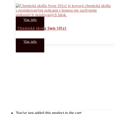
Viac info
Chemická skriňa Swm 101s1
Viac info
You've just added this product to the cart: