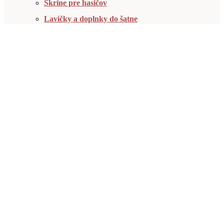
Skrine pre hasičov
Lavičky a doplnky do šatne
Skrine na cennosti
Skrine na elektroniku
Skrine na zber oblečenia
Skrine pre údržbu a koše
Skrine s plexisklom
Otvorené šatňové skrine
Doplnky a príslušenstvo
Zdravotnícky nábytok
Presklené skrine
Plné skrine
Kartotéky a registračné skrine
Závesné skrine