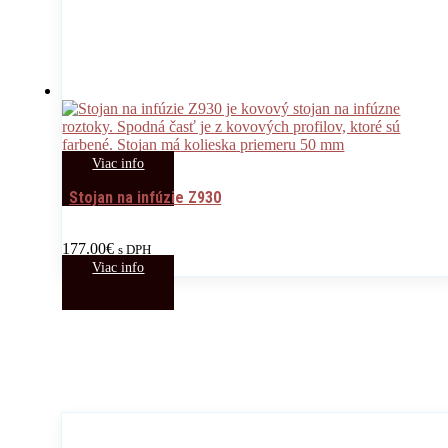
Viac info
Stojan na infúzie Z930
177.00
€
s DPH
Viac info