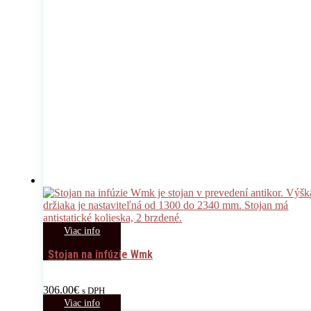
Viac info
Stojan na infúzie Wmk
306.00
€
s DPH
Viac info