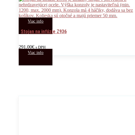
Viac info
Stojan na infúzie Z936
291.00
€
s DPH
Viac info