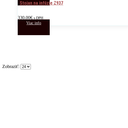
Stojan na infúzie Z937
330.00
€
s DPH
Viac info
Zobraziť: