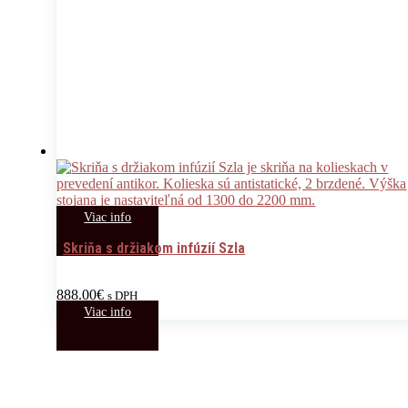
Viac info
Skriňa s držiakom infúzií Szla
888.00
€
s DPH
Viac info