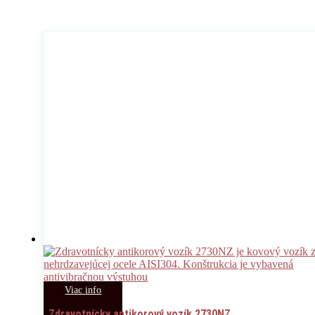
Viac info
Zdravotnícky antikorový vozík 2730NZ