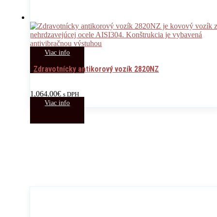
Viac info
Zdravotnícky antikorový vozík 2820NZ
1,064.00
€
s DPH
Viac info