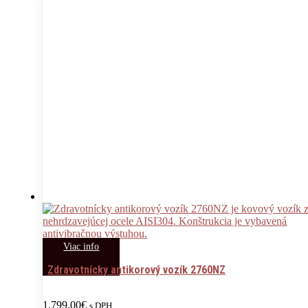
Viac info
Zdravotnícky antikorový vozík 2760NZ
1,799.00
€
s DPH