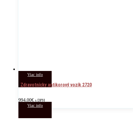
Viac info
Zdravotnícky antikorový vozík 2720
994.00
€
s DPH
Viac info