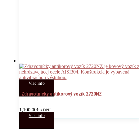
Viac info
Zdravotnícky antikorový vozík 2720NZ
1,100.00
€
s DPH
Viac info