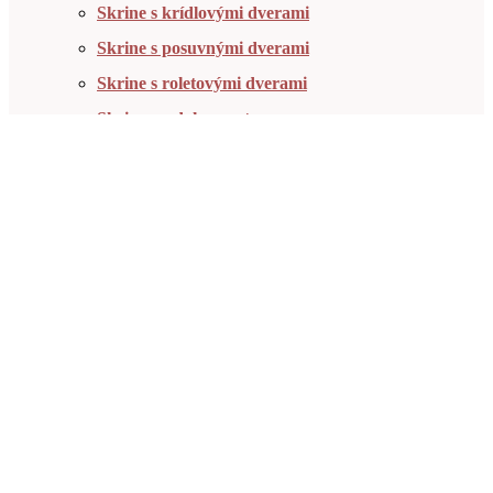
Skrine s krídlovými dverami
Skrine s posuvnými dverami
Skrine s roletovými dverami
Skrine na dokumenty
Výkresové skrine
Ohňovzdorné skrine
Kancelárske regály a knižnice
Kartotéky a registr. skrine
Kancelárske stoly
Kontajnery pod stôl
Kancelárske stoličky
Doplnky kancelárie
Dielenský nábytok
Skrine s krídlovými dverami