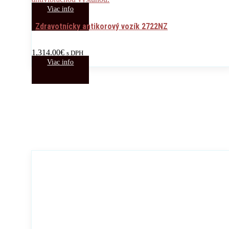
Viac info
Zdravotnícky antikorový vozík 2722NZ
1,314.00
€
s DPH
Viac info