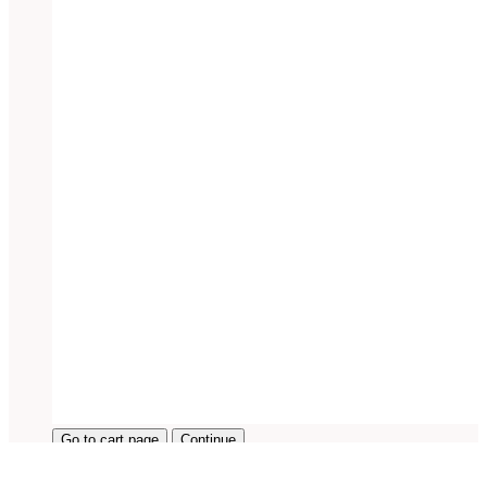
Go to cart page
Continue