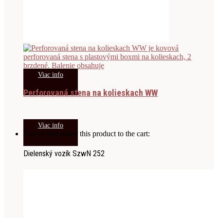
Viac info
Perforovaná stena na kolieskach WW
Viac info
You've just added this product to the cart:
Dielenský vozík SzwN 252