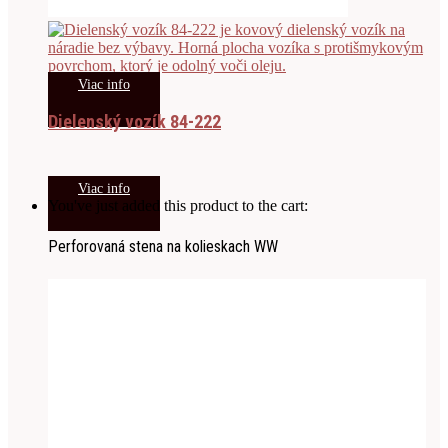
Viac info
Dielenský vozík 84-222
Viac info
You've just added this product to the cart:
Perforovaná stena na kolieskach WW