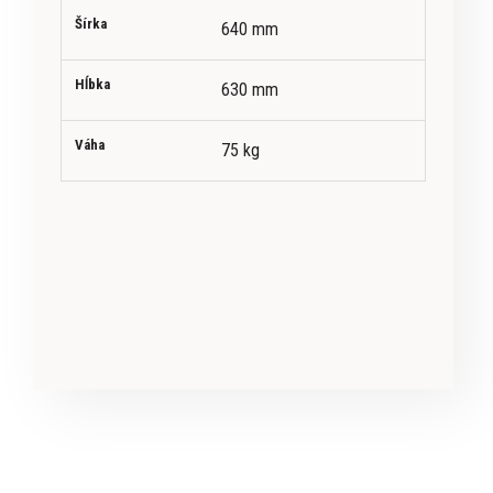
Šírka
640 mm
Hĺbka
630 mm
Váha
75 kg