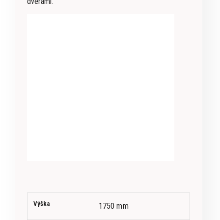
dverami.
Výška
1750 mm