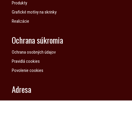
Produkty
Grafické motívy na skrinky
Realizácie
Ochrana súkromia
Ochrana osobných údajov
Pravidlá cookies
Povolenie cookies
Adresa
HANKO s. r. o.
Hodžova 1490/65
911 01 Trenčín
metaltrend@metaltrend.sk