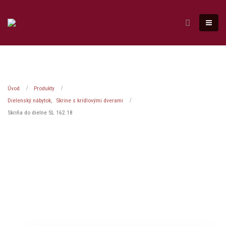
Úvod
Produkty
Dielenský nábytok
,
Skrine s krídlovými dverami
Skriňa do dielne SL 162.18