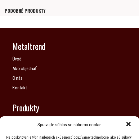
PODOBNÉ PRODUKTY
Metaltrend
Úvod
Ako objednať
O nás
Kontakt
Produkty
Produkty
Spravujte súhlas so súbormi cookie
Grafické motívy na skrinky
Na poskytovanie tých najlepších skúseností používame technológie, ako sú súbory