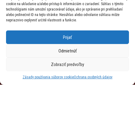
Realizácie
cookie na ukladanie a/alebo prístup k informáciám o zariadení. Súhlas s týmito
technológiami nám umožní spracovávať údaje, ako je správanie pri prehliadaní
alebo jedinečné ID na tejto stránke. Nesúhlas alebo odvolanie súhlasu môže
Ochrana súkromia
nepriaznivo ovplyvniť určité vlastnosti a funkcie.
Ochrana osobných údajov
Prijať
Pravidlá cookies
Odmietnúť
Povolenie cookies
Zobraziť predvoľby
Adresa
Zásady používania súborov cookie
Ochrana osobných údajov
HANKO s. r. o.
Hodžova 1490/65
911 01 Trenčín
metaltrend@metaltrend.sk
0903 736 371
/
0903 736 360