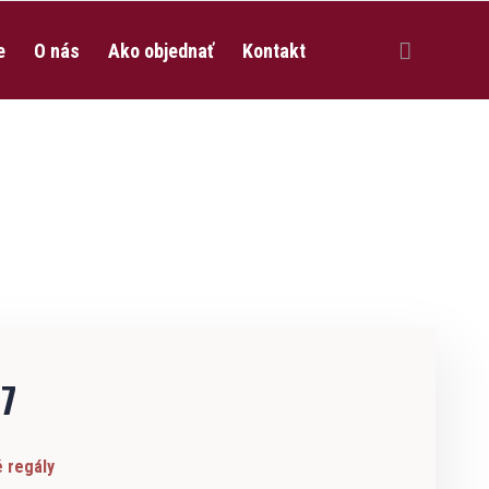
e
O nás
Ako objednať
Kontakt
CZ
7
 regály