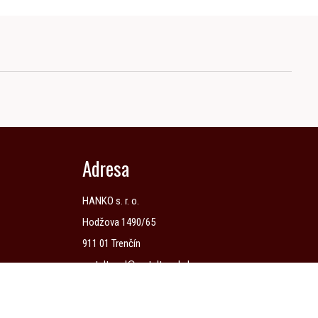
Adresa
HANKO s. r. o.
Hodžova 1490/65
911 01 Trenčín
metaltrend@metaltrend.sk
0903 736 371
/
0903 736 360