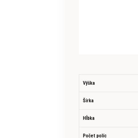
Výška
Šírka
Hĺbka
Počet políc