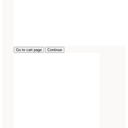
Go to cart page
Continue