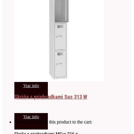
Viac info
Skriňa s priehradkami Sus 313 W
Viac info
You've just added this product to the cart: