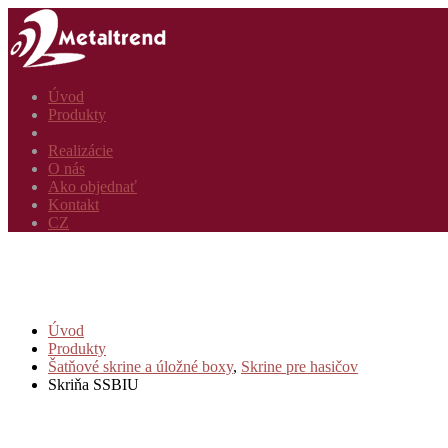
Úvod
Produkty
Realizácie
O nás
Ako objednať
Kontakt
CZ
Úvod
Produkty
Šatňové skrine a úložné boxy
,
Skrine pre hasičov
Skriňa SSBIU