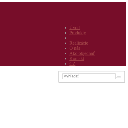
Úvod
Produkty
Realizácie
O nás
Ako objednať
Kontakt
CZ