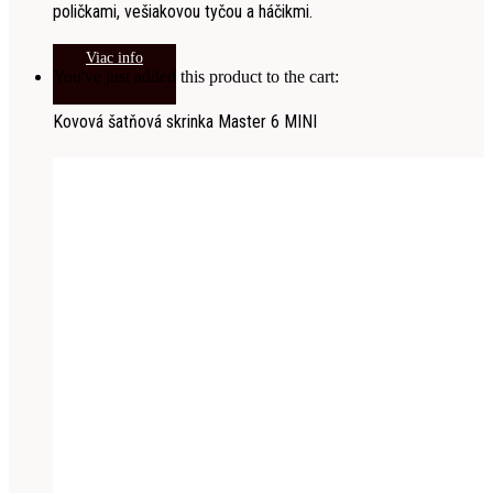
poličkami, vešiakovou tyčou a háčikmi.
Viac info
You've just added this product to the cart:
Kovová šatňová skrinka Master 6 MINI