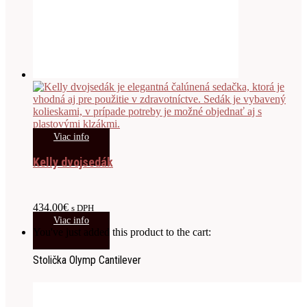
Viac info
Kelly dvojsedák
434.00
€
s DPH
Viac info
You've just added this product to the cart:
Stolička Olymp Cantilever