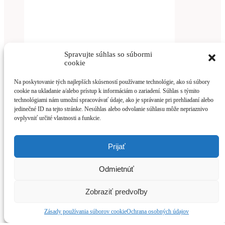
Spravujte súhlas so súbormi
cookie
Na poskytovanie tých najlepších skúseností používame technológie, ako sú súbory
cookie na ukladanie a/alebo prístup k informáciám o zariadení. Súhlas s týmito
technológiami nám umožní spracovávať údaje, ako je správanie pri prehliadaní alebo
jedinečné ID na tejto stránke. Nesúhlas alebo odvolanie súhlasu môže nepriaznivo
ovplyvniť určité vlastnosti a funkcie.
Prijať
Odmietnúť
Viac info
Zobraziť predvoľby
Sedačka Mark jednosedák
Zásady používania súborov cookie
Ochrana osobných údajov