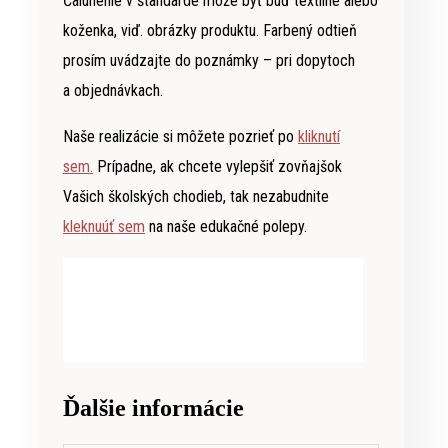
Čalúnenie v štandarde môže byť buď textilné alebo
koženka, viď. obrázky produktu. Farbený odtieň
prosím uvádzajte do poznámky – pri dopytoch
a objednávkach.
Naše realizácie si môžete pozrieť po
kliknutí
sem.
Prípadne, ak chcete vylepšiť zovňajšok
Vašich školských chodieb, tak nezabudnite
kleknuúť sem
na naše edukačné polepy.
Ďalšie informácie