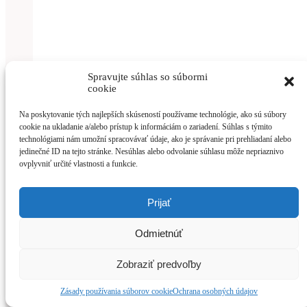
Spravujte súhlas so súbormi
cookie
Na poskytovanie tých najlepších skúseností používame technológie, ako sú súbory
cookie na ukladanie a/alebo prístup k informáciám o zariadení. Súhlas s týmito
technológiami nám umožní spracovávať údaje, ako je správanie pri prehliadaní alebo
jedinečné ID na tejto stránke. Nesúhlas alebo odvolanie súhlasu môže nepriaznivo
ovplyvniť určité vlastnosti a funkcie.
Prijať
Odmietnúť
Zobraziť predvoľby
Zásady používania súborov cookie
Ochrana osobných údajov