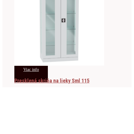
Viac info
Presklená skriňa na lieky Sml 115
557.00
€
s DPH
Viac info