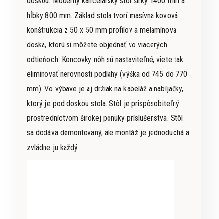
doskou. Moderný kancelársky stôl šírky 1400 mm a
hĺbky 800 mm. Základ stola tvorí masívna kovová
konštrukcia z 50 x 50 mm profilov a melamínová
doska, ktorú si môžete objednať vo viacerých
odtieňoch. Koncovky nôh sú nastaviteľné, viete tak
eliminovať nerovnosti podlahy (výška od 745 do 770
mm). Vo výbave je aj držiak na kabeláž a nabíjačky,
ktorý je pod doskou stola. Stôl je prispôsobiteľný
prostredníctvom širokej ponuky príslušenstva. Stôl
sa dodáva demontovaný, ale montáž je jednoduchá a
zvládne ju každý.