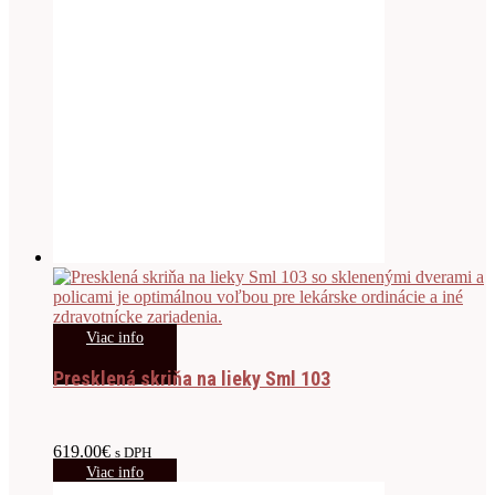
Viac info
Presklená skriňa na lieky Sml 103
619.00
€
s DPH
Viac info