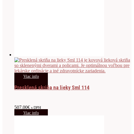
Viac info
Presklená skriňa na lieky Sml 114
507.00
€
s DPH
Viac info