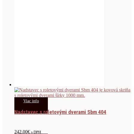
Viac info
Nadstavec s roletovými dverami Sbm 404
242.00
€
s DPH