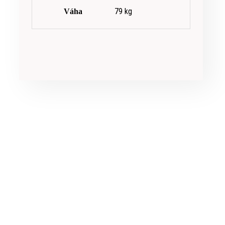
79 kg
Váha