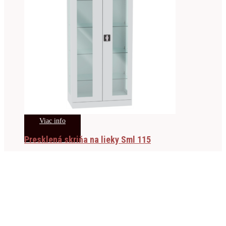
Viac info
Presklená skriňa na lieky Sml 115
557.00
€
s DPH
Viac info