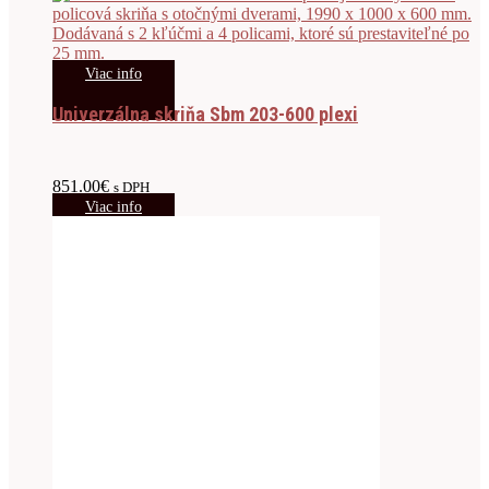
Viac info
Univerzálna skriňa Sbm 203-600 plexi
851.00
€
s DPH
Viac info