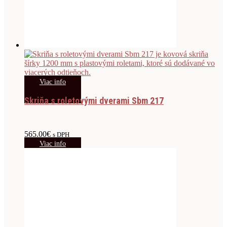
Viac info
Skriňa s roletovými dverami Sbm 217
565.00
€
s DPH
Viac info