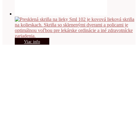
Viac info
Presklená skriňa na lieky Sml 102
618.00
€
s DPH
Viac info