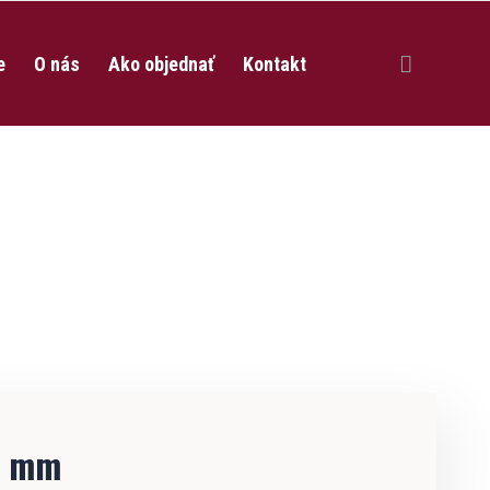
e
O nás
Ako objednať
Kontakt
CZ
0 mm