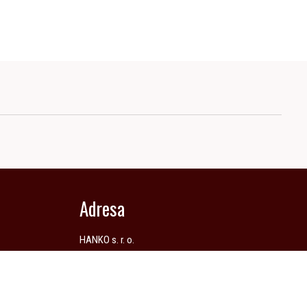
Adresa
HANKO s. r. o.
Hodžova 1490/65
911 01 Trenčín
metaltrend@metaltrend.sk