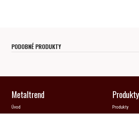
PODOBNÉ PRODUKTY
Metaltrend
Produkt
Úvod
Produkty
Ako objednať
Grafické motív
O nás
Realizácie
Kontakt