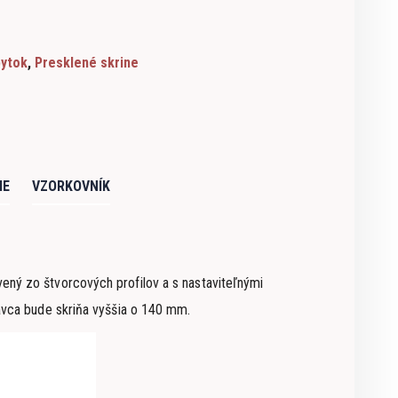
bytok
,
Presklené skrine
IE
VZORKOVNÍK
ný zo štvorcových profilov a s nastaviteľnými
avca bude skriňa vyššia o 140 mm.