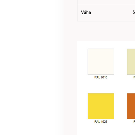
6
Váha