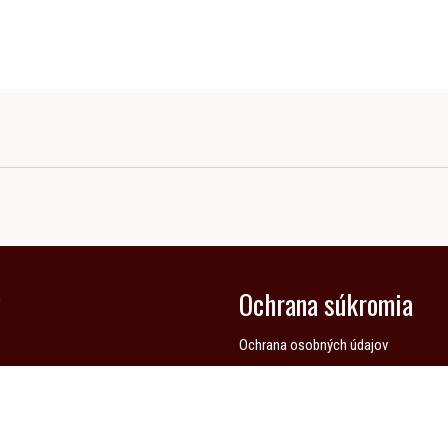
y
Ochrana súkromia
Ochrana osobných údajov
y na skrinky
Pravidlá cookies
Povolenie cookies