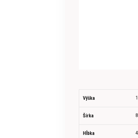
Výška
Šírka
Hĺbka