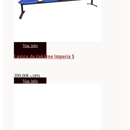
Viac info
Lavica do čakárne Imperia 5
399.00
€
s DPH
Viac info