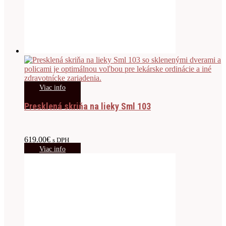
Viac info
Presklená skriňa na lieky Sml 103
619.00
€
s DPH
Viac info