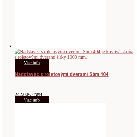
Viac info
Nadstavec s roletovými dverami Sbm 404
242.00
€
s DPH
Viac info