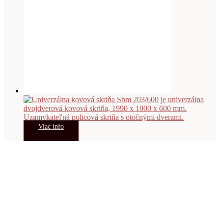
Viac info
Univerzálna kovová skriňa Sbm 203/600
439.00
€
s DPH
Viac info