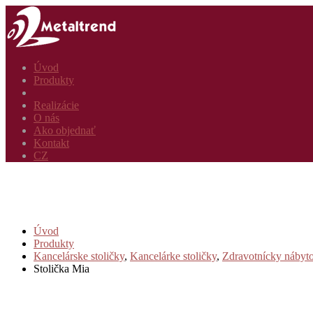
Úvod
Produkty
Realizácie
O nás
Ako objednať
Kontakt
CZ
Úvod
Produkty
Kancelárske stoličky
,
Kancelárke stoličky
,
Zdravotnícky nábyt
Stolička Mia