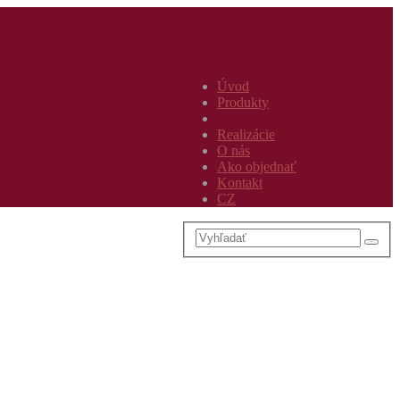
Úvod
Produkty
Realizácie
O nás
Ako objednať
Kontakt
CZ