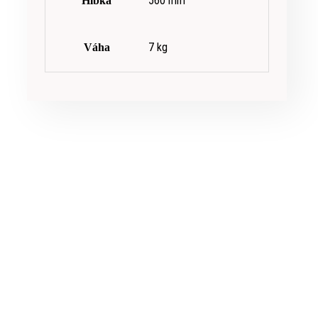
560 mm
Hĺbka
7 kg
Váha