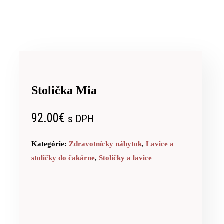
Stolička Mia
92.00
€
s DPH
Kategórie:
Zdravotnícky nábytok
,
Lavice a
stoličky do čakárne
,
Stoličky a lavice