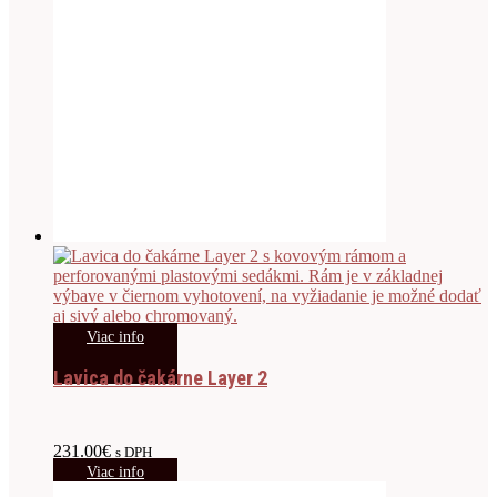
Viac info
Lavica do čakárne Layer 2
231.00
€
s DPH
Viac info