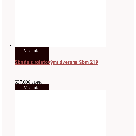
Viac info
Skriňa s roletovými dverami Sbm 219
637.00
€
s DPH
Viac info