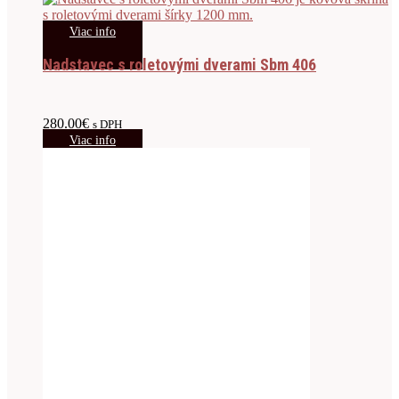
Viac info
Nadstavec s roletovými dverami Sbm 406
280.00
€
s DPH
Viac info