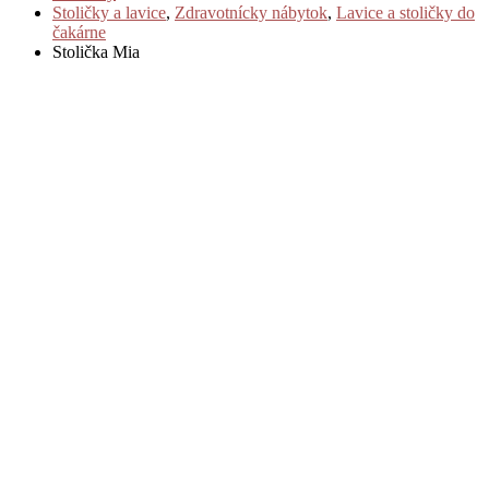
Stoličky a lavice
,
Zdravotnícky nábytok
,
Lavice a stoličky do
čakárne
Stolička Mia