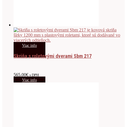
Viac info
Skriňa s roletovými dverami Sbm 217
565.00
€
s DPH
Viac info