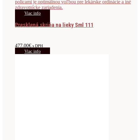
Viac info
Presklená skriňa na lieky Sml 111
477.00
€
s DPH
Viac info