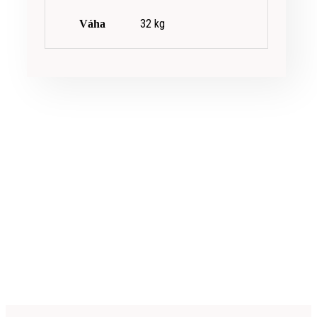
32 kg
Váha