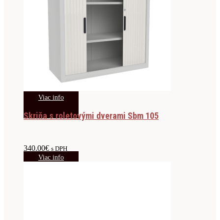
Viac info
Skriňa s roletovými dverami Sbm 105
340.00
€
s DPH
Viac info