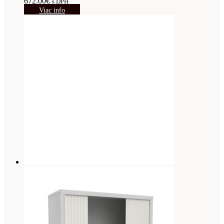
672.00
€
s DPH
Viac info