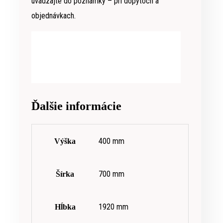
uvádzajte do poznámky – pri dopytoch a
objednávkach.
Ďalšie informácie
400 mm
Výška
700 mm
Šírka
1920 mm
Hĺbka