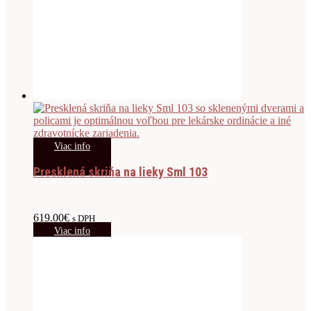
Viac info
Presklená skriňa na lieky Sml 103
619.00
€
s DPH
Viac info