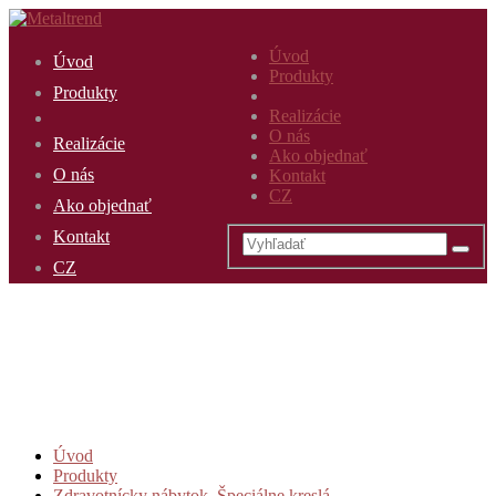
Úvod
Úvod
Produkty
Produkty
Realizácie
O nás
Realizácie
Ako objednať
O nás
Kontakt
CZ
Ako objednať
Kontakt
CZ
Úvod
Produkty
Zdravotnícky nábytok
,
Špeciálne kreslá