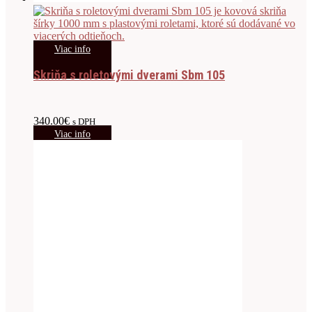
Viac info
Skriňa s roletovými dverami Sbm 105
340.00
€
s DPH
Viac info