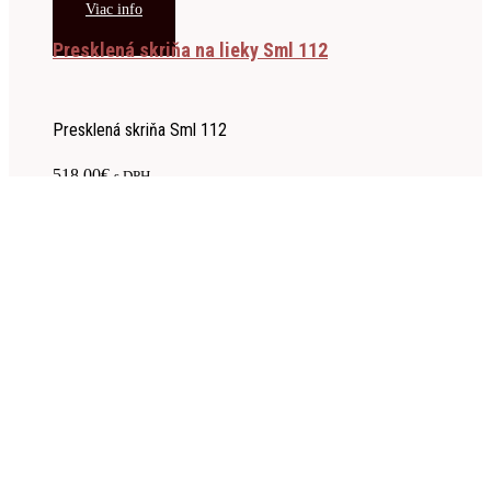
Viac info
Presklená skriňa na lieky Sml 112
Presklená skriňa Sml 112
518.00
€
s DPH
Viac info