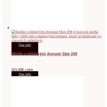
Viac info
Skriňa s roletovými dverami Sbm 208
501.00
€
s DPH
Viac info