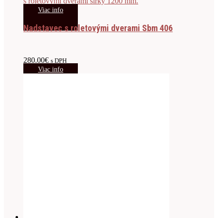
Viac info
Nadstavec s roletovými dverami Sbm 406
280.00
€
s DPH
Viac info