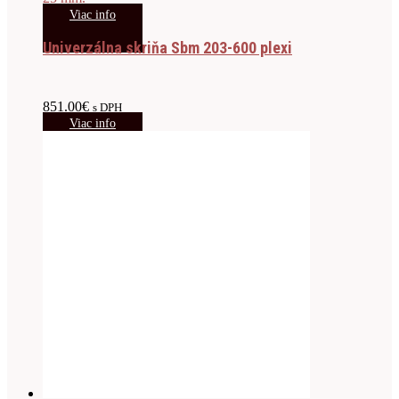
Viac info
Univerzálna skriňa Sbm 203-600 plexi
851.00
€
s DPH
Viac info