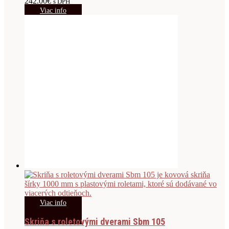
242.00
€
s DPH
Viac info
Viac info
Skriňa s roletovými dverami Sbm 105