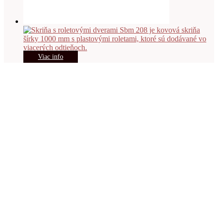
Viac info
Skriňa s roletovými dverami Sbm 208
501.00
€
s DPH
Viac info