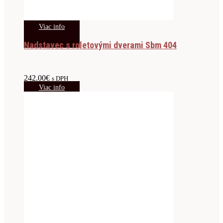
Viac info
Nadstavec s roletovými dverami Sbm 404
242.00
€
s DPH
Viac info