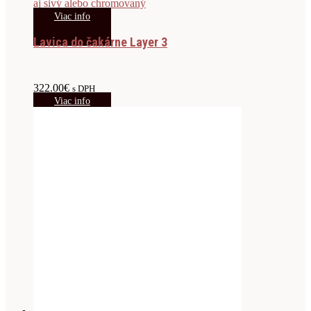
Viac info
Lavica do čakárne Layer 3
322.00
€
s DPH
Viac info