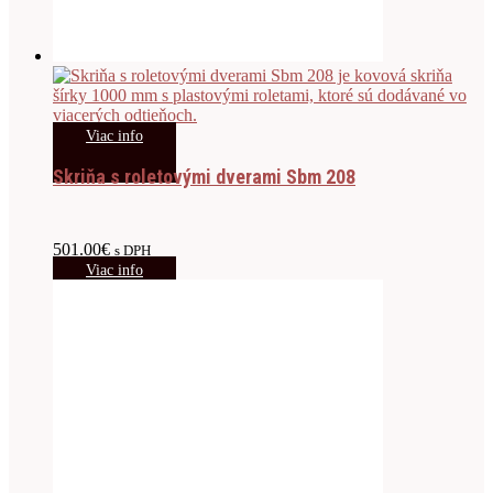
Viac info
Skriňa s roletovými dverami Sbm 208
501.00
€
s DPH
Viac info