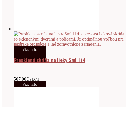
Viac info
Presklená skriňa na lieky Sml 114
507.00
€
s DPH
Viac info