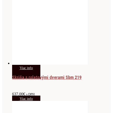
Viac info
Skriňa s roletovými dverami Sbm 219
637.00
€
s DPH
Viac info