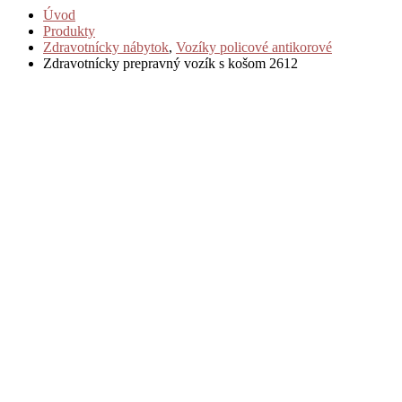
Úvod
Produkty
Zdravotnícky nábytok
,
Vozíky policové antikorové
Zdravotnícky prepravný vozík s košom 2612