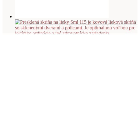
Viac info
Presklená skriňa na lieky Sml 115
557.00
€
s DPH
Viac info