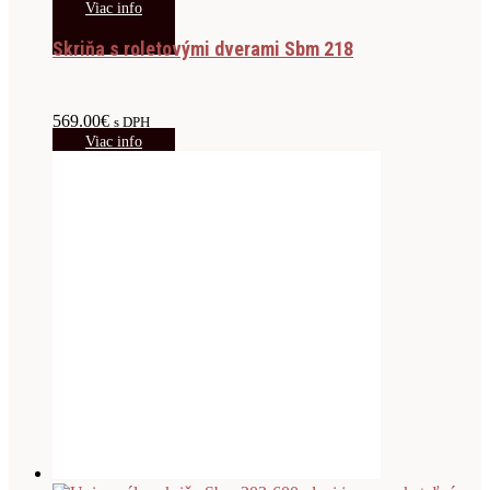
Viac info
Skriňa s roletovými dverami Sbm 218
569.00
€
s DPH
Viac info