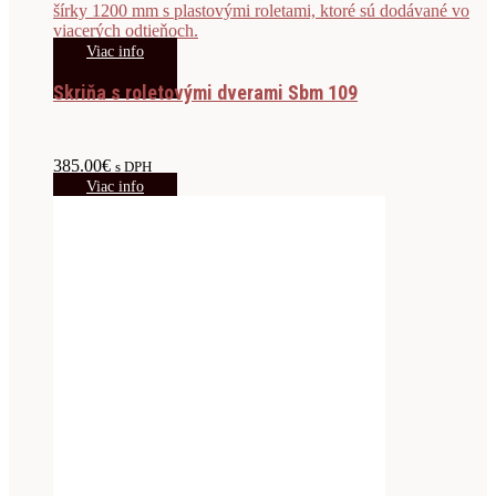
Viac info
Skriňa s roletovými dverami Sbm 109
385.00
€
s DPH
Viac info