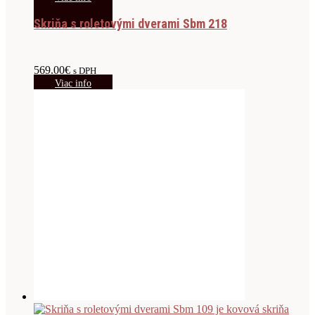
Skriňa s roletovými dverami Sbm 218
569.00
€
s DPH
Viac info