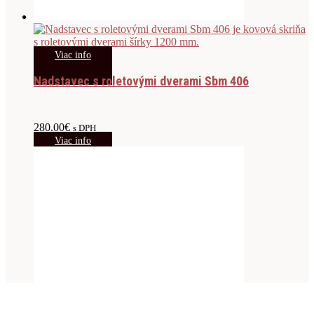
Viac info
Nadstavec s roletovými dverami Sbm 406
280.00
€
s DPH
Viac info