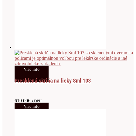
Viac info
Presklená skriňa na lieky Sml 103
619.00
€
s DPH
Viac info