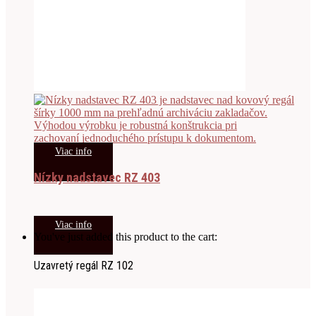
Viac info
Nízky nadstavec RZ 403
Viac info
You've just added this product to the cart:
Uzavretý regál RZ 102