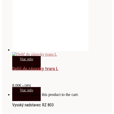
Viac info
Delič do zásuvky tvaru L
8.00
€
s DPH
Viac info
You've just added this product to the cart:
Vysoký nadstavec RZ 803