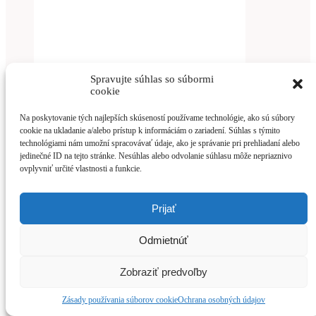
Spravujte súhlas so súbormi
cookie
Na poskytovanie tých najlepších skúseností používame technológie, ako sú súbory
Viac info
cookie na ukladanie a/alebo prístup k informáciám o zariadení. Súhlas s týmito
technológiami nám umožní spracovávať údaje, ako je správanie pri prehliadaní alebo
Uzavretý regál RZ 202
jedinečné ID na tejto stránke. Nesúhlas alebo odvolanie súhlasu môže nepriaznivo
ovplyvniť určité vlastnosti a funkcie.
Viac info
Prijať
You've just added this product to the cart:
Nízky nadstavec RZ 405
Odmietnúť
Zobraziť predvoľby
Zásady používania súborov cookie
Ochrana osobných údajov