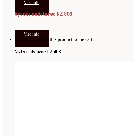
Viac info
Vysoký nadstavec RZ 803
Viac info
You've just added this product to the cart:
Nízky nadstavec RZ 403