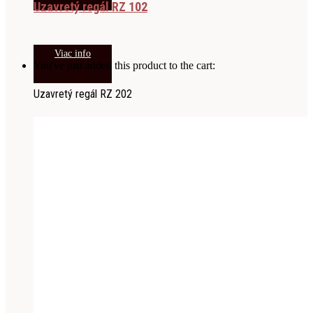
Uzavretý regál RZ 102
Viac info
You've just added this product to the cart:
Uzavretý regál RZ 202