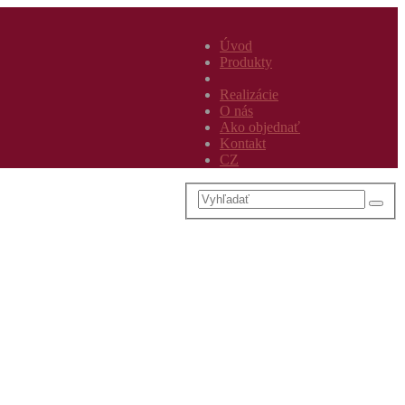
Úvod
Produkty
Realizácie
O nás
Ako objednať
Kontakt
CZ