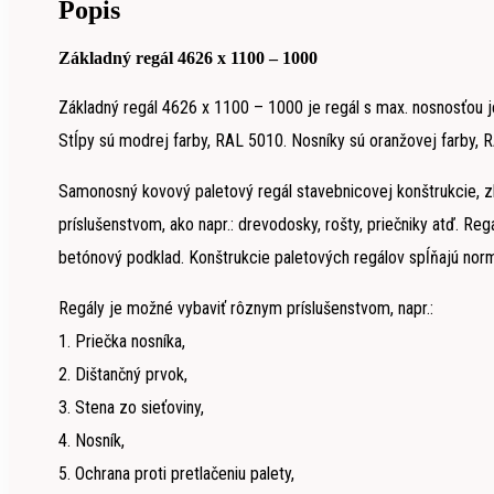
Popis
Základný regál 4626 x 1100 – 1000
Základný regál 4626 x 1100 – 1000 je regál s max. nosnosťou je
Stĺpy sú modrej farby, RAL 5010. Nosníky sú oranžovej farby, 
Samonosný kovový paletový regál stavebnicovej konštrukcie, zl
príslušenstvom, ako napr.: drevodosky, rošty, priečniky atď. Re
betónový podklad. Konštrukcie paletových regálov spĺňajú norm
Regály je možné vybaviť rôznym príslušenstvom, napr.:
1. Priečka nosníka,
2. Dištančný prvok,
3. Stena zo sieťoviny,
4. Nosník,
5. Ochrana proti pretlačeniu palety,