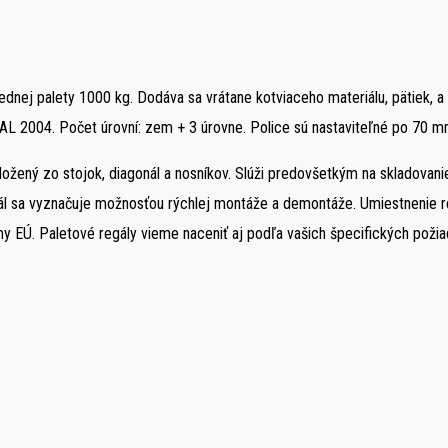
dnej palety 1000 kg. Dodáva sa vrátane kotviaceho materiálu, pätiek, a 
RAL 2004. Počet úrovní: zem + 3 úrovne. Police sú nastaviteľné po 70 m
ožený zo stojok, diagonál a nosníkov. Slúži predovšetkým na skladovani
gál sa vyznačuje možnosťou rýchlej montáže a demontáže. Umiestnenie regá
y EÚ. Paletové regály vieme naceniť aj podľa vašich špecifických požia