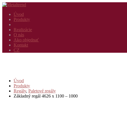
Úvod
Produkty
Realizácie
O nás
Ako objednať
Kontakt
CZ
Úvod
Produkty
Regály
,
Paletové regály
Základný regál 4626 x 1100 – 1000