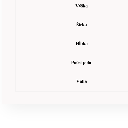
Výška
Šírka
Hĺbka
Počet políc
Váha