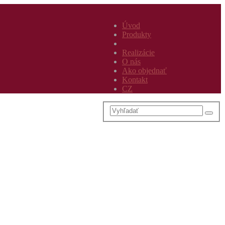
Úvod
Produkty
Realizácie
O nás
Ako objednať
Kontakt
CZ