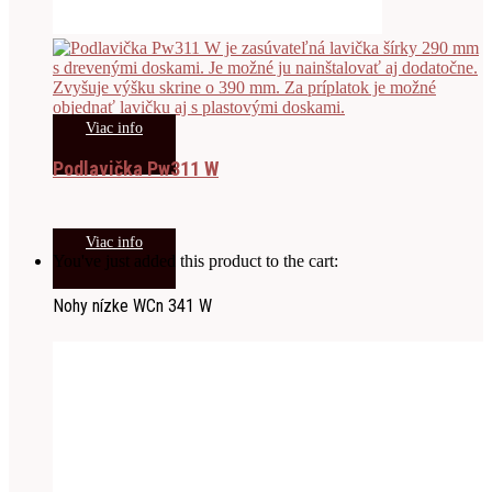
Viac info
Podlavička Pw311 W
Viac info
You've just added this product to the cart:
Nohy nízke WCn 341 W