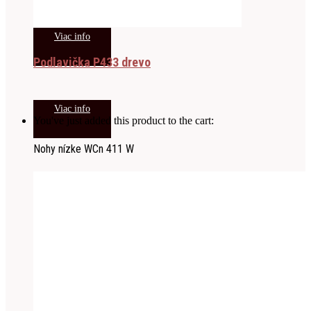
Viac info
Podlavička P433 drevo
Viac info
You've just added this product to the cart:
Nohy nízke WCn 411 W