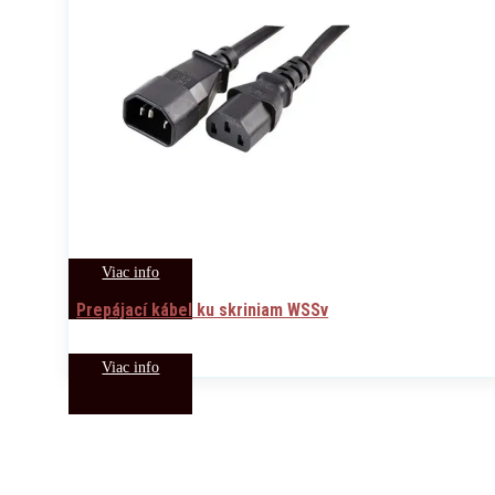
Viac info
Prepájací kábel ku skriniam WSSv
Viac info