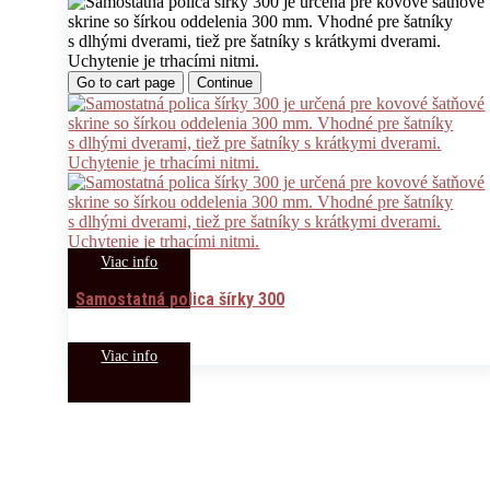
Go to cart page
Continue
Viac info
Samostatná polica šírky 300
Viac info