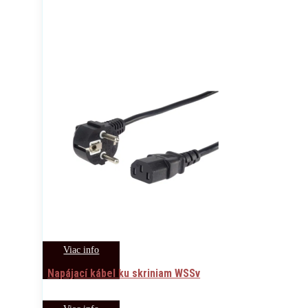
Viac info
Napájací kábel ku skriniam WSSv