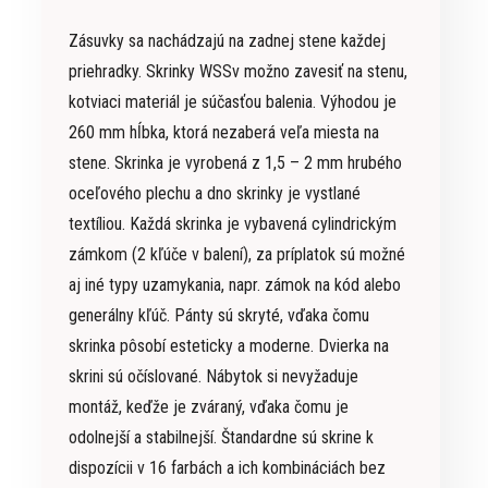
Zásuvky sa nachádzajú na zadnej stene každej
priehradky. Skrinky WSSv možno zavesiť na stenu,
kotviaci materiál je súčasťou balenia. Výhodou je
260 mm hĺbka, ktorá nezaberá veľa miesta na
stene. Skrinka je vyrobená z 1,5 – 2 mm hrubého
oceľového plechu a dno skrinky je vystlané
textíliou. Každá skrinka je vybavená cylindrickým
zámkom (2 kľúče v balení), za príplatok sú možné
aj iné typy uzamykania, napr. zámok na kód alebo
generálny kľúč. Pánty sú skryté, vďaka čomu
skrinka pôsobí esteticky a moderne. Dvierka na
skrini sú očíslované. Nábytok si nevyžaduje
montáž, keďže je zváraný, vďaka čomu je
odolnejší a stabilnejší. Štandardne sú skrine k
dispozícii v 16 farbách a ich kombináciách bez