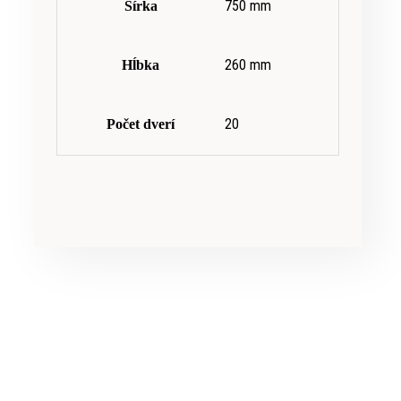
750 mm
Šírka
260 mm
Hĺbka
20
Počet dverí