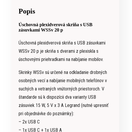
Popis
Úschovná plexidverová skriňa s USB
zásuvkami WSSv 20 p
Úschovná plexidverová skriňa s USB zásuvkami
WSSv 20 p je skriňa s dverami z plexiskla s
úschovnými priehradkami na nabíjanie mobilov.
Skrinky WSSv sú určené na odkladanie drobných
osobných vecí a nabíjanie mobilných telefónov v
suchých a vetraných vnútorných priestoroch. V
štandarde sú k dispozícii dva varianty USB
zásuviek 15 W, 5 V x 3 A Legrand (nutné upresniť
pri objednávke do poznámky):
– 2x USB C
– 1x USB C + 1x USB A