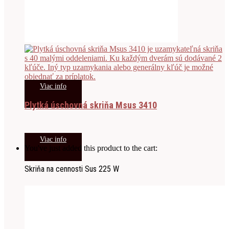
Viac info
Plytká úschovná skriňa Msus 3410
Viac info
You've just added this product to the cart:
Skriňa na cennosti Sus 225 W