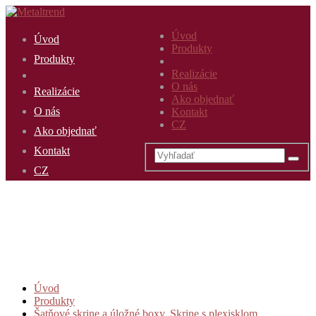
Úvod
Úvod
Produkty
Produkty
Realizácie
O nás
Realizácie
Ako objednať
O nás
Kontakt
CZ
Ako objednať
Kontakt
CZ
Úvod
Produkty
Šatňové skrine a úložné boxy
,
Skrine s plexisklom