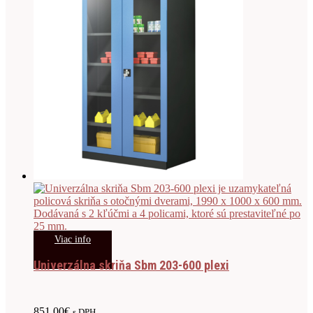
Viac info
Univerzálna skriňa Sbm 203-600 plexi
851.00
€
s DPH