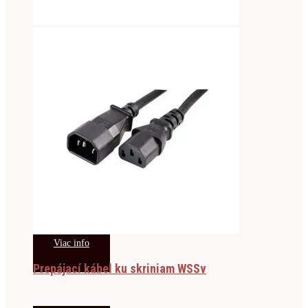
Viac info
Prepájací kábel ku skriniam WSSv