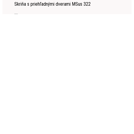
Skriňa s priehľadnými dverami MSus 322
Go to cart page
Continue
Viac info
Skriňa s priehľadnými dverami MSus 322
Viac info