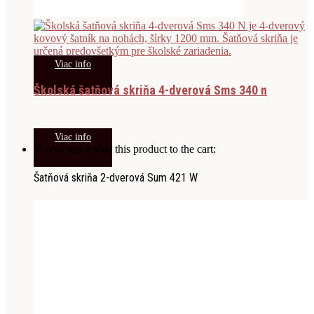
Viac info
Školská šatňová skriňa 4-dverová Sms 340 n
Viac info
You've just added this product to the cart:
Šatňová skriňa 2-dverová Sum 421 W