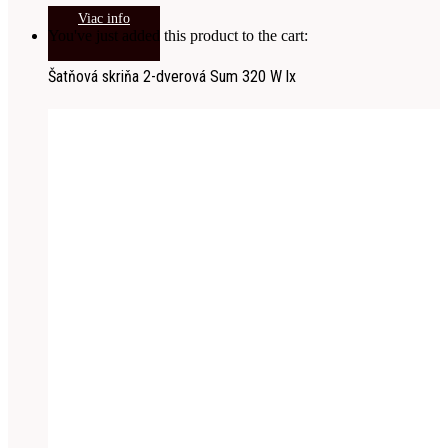
Viac info
You've just added this product to the cart:
Šatňová skriňa 2-dverová Sum 320 W lx