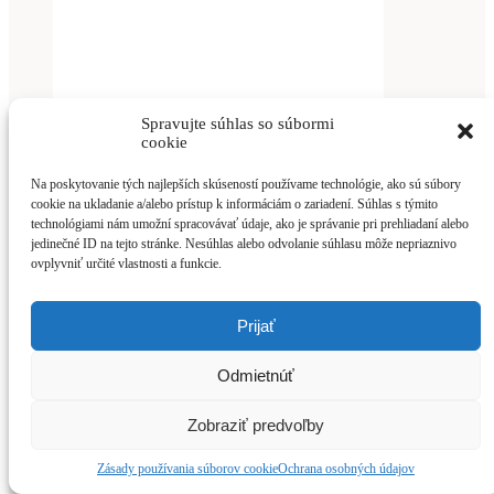
Spravujte súhlas so súbormi
cookie
Na poskytovanie tých najlepších skúseností používame technológie, ako sú súbory
cookie na ukladanie a/alebo prístup k informáciám o zariadení. Súhlas s týmito
technológiami nám umožní spracovávať údaje, ako je správanie pri prehliadaní alebo
jedinečné ID na tejto stránke. Nesúhlas alebo odvolanie súhlasu môže nepriaznivo
ovplyvniť určité vlastnosti a funkcie.
Prijať
Viac info
Odmietnúť
Šatňová skriňa 2-dverová Sum 421 W
Zobraziť predvoľby
Zásady používania súborov cookie
Ochrana osobných údajov
Viac info