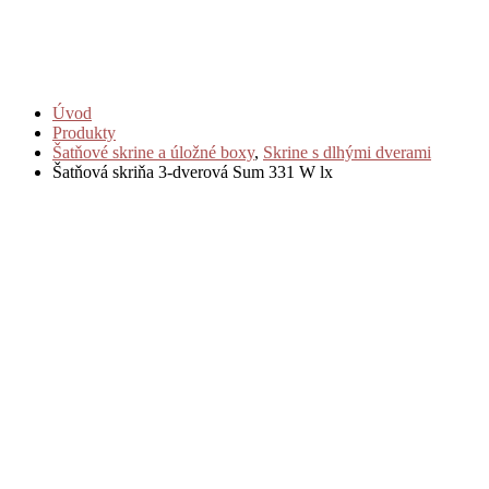
Úvod
Produkty
Šatňové skrine a úložné boxy
,
Skrine s dlhými dverami
Šatňová skriňa 3-dverová Sum 331 W lx