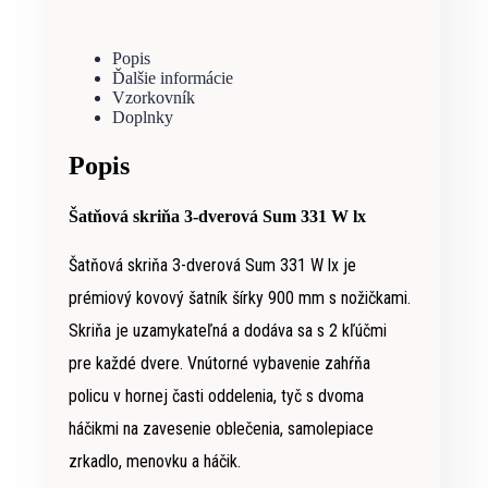
Popis
Ďalšie informácie
Vzorkovník
Doplnky
Popis
Šatňová skriňa 3-dverová Sum 331 W lx
Šatňová skriňa 3-dverová Sum 331 W lx je
prémiový kovový
šatník šírky 900 mm s nožičkami.
Skriňa je uzamykateľná a dodáva sa s 2 kľúčmi
pre každé dvere. Vnútorné vybavenie zahŕňa
policu v hornej časti oddelenia, tyč s dvoma
háčikmi na zavesenie oblečenia, samolepiace
zrkadlo, menovku a háčik.