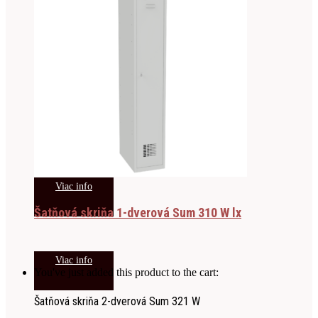
Viac info
Šatňová skriňa 1-dverová Sum 310 W lx
Viac info
You've just added this product to the cart:
Šatňová skriňa 2-dverová Sum 321 W