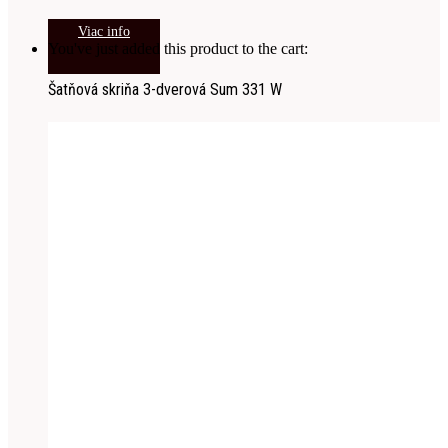
Viac info
You've just added this product to the cart:
Šatňová skriňa 3-dverová Sum 331 W