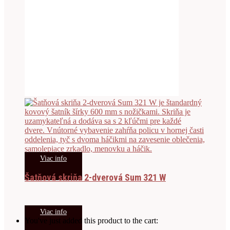
Viac info
Šatňová skriňa 2-dverová Sum 321 W
Viac info
You've just added this product to the cart: