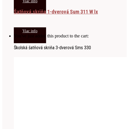
Viac info
Šatňová skriňa 1-dverová Sum 311 W lx
Viac info
You've just added this product to the cart:
Školská šatňová skriňa 3-dverová Sms 330