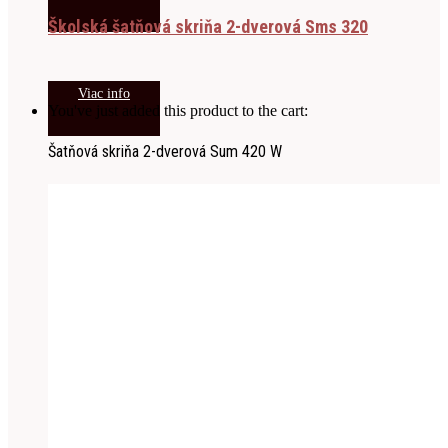
Školská šatňová skriňa 2-dverová Sms 320
Viac info
You've just added this product to the cart:
Šatňová skriňa 2-dverová Sum 420 W