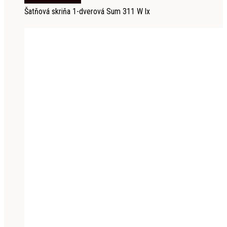
Šatňová skriňa 1-dverová Sum 311 W lx