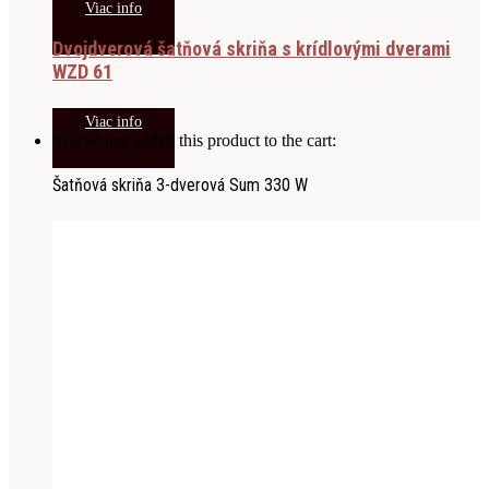
Viac info
Dvojdverová šatňová skriňa s krídlovými dverami
WZD 61
Viac info
You've just added this product to the cart:
Šatňová skriňa 3-dverová Sum 330 W