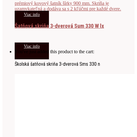
Viac info
Šatňová skriňa 3-dverová Sum 330 W lx
Viac info
You've just added this product to the cart:
Školská šatňová skriňa 3-dverová Sms 330 n