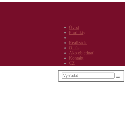
Úvod
Produkty
Realizácie
O nás
Ako objednať
Kontakt
CZ