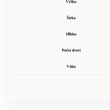
Výška
Šírka
Hĺbka
Počet dverí
Váha