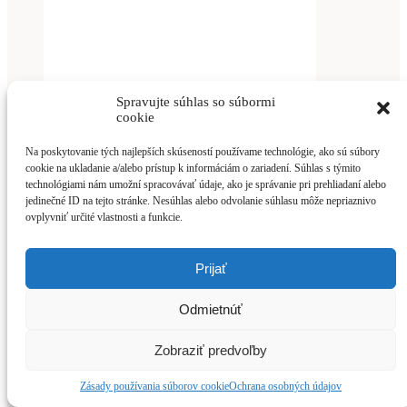
Spravujte súhlas so súbormi
cookie
Na poskytovanie tých najlepších skúseností používame technológie, ako sú súbory
cookie na ukladanie a/alebo prístup k informáciám o zariadení. Súhlas s týmito
technológiami nám umožní spracovávať údaje, ako je správanie pri prehliadaní alebo
jedinečné ID na tejto stránke. Nesúhlas alebo odvolanie súhlasu môže nepriaznivo
ovplyvniť určité vlastnosti a funkcie.
Prijať
Odmietnúť
Viac info
Zobraziť predvoľby
Spojka Rubico 45
Zásady používania súborov cookie
Ochrana osobných údajov