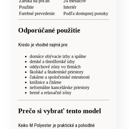
Záruka na poťah
24 mesiacov
Použitie
Interiér
Farebné prevedenie
Podľa dostupnej ponuky
Odporúčané použitie
Kreslo je vhodné najmä pre:
domáce obývacie izby a spálne
detské a tínedžerské izby
oddychové zóny vo firmách
školské a študentské priestory
čakárne a spoločenské miestnosti
knižnice a čitárne
neformálne kancelárske priestory
herné a relaxačné zóny
Prečo si vybrať tento model
Keiko M Polyester je praktické a pohodlné