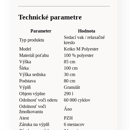
Technické parametre
Parameter
Hodnota
Sedací vak / relaxačné
Typ produktu
kreslo
Model
Keiko M Polyester
Materiál poťahu
100 % polyester
Výška
85 cm
Šírka
100 cm
Výška sediska
30 cm
Podstava
80 cm
Výplň
Granulát
Objem výplne
290 l
Odolnosť voči oderu
60 000 cyklov
Odolnosť voči
Áno
žmolkovaniu
Atest
PZH
Záruka na výplň
6 mesiacov