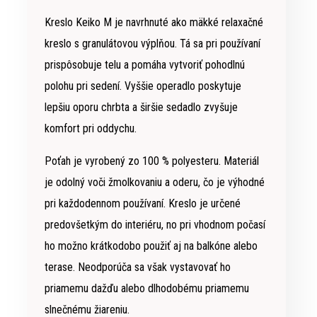
Kreslo Keiko M je navrhnuté ako mäkké relaxačné
kreslo s granulátovou výplňou. Tá sa pri používaní
prispôsobuje telu a pomáha vytvoriť pohodlnú
polohu pri sedení. Vyššie operadlo poskytuje
lepšiu oporu chrbta a širšie sedadlo zvyšuje
komfort pri oddychu.
Poťah je vyrobený zo 100 % polyesteru. Materiál
je odolný voči žmolkovaniu a oderu, čo je výhodné
pri každodennom používaní. Kreslo je určené
predovšetkým do interiéru, no pri vhodnom počasí
ho možno krátkodobo použiť aj na balkóne alebo
terase. Neodporúča sa však vystavovať ho
priamemu dažďu alebo dlhodobému priamemu
slnečnému žiareniu.