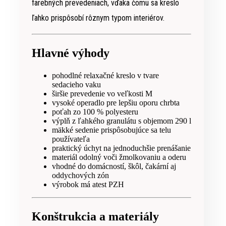
farebných prevedeniach, vďaka čomu sa kreslo
ľahko prispôsobí rôznym typom interiérov.
Hlavné výhody
pohodlné relaxačné kreslo v tvare
sedacieho vaku
širšie prevedenie vo veľkosti M
vysoké operadlo pre lepšiu oporu chrbta
poťah zo 100 % polyesteru
výplň z ľahkého granulátu s objemom 290 l
mäkké sedenie prispôsobujúce sa telu
používateľa
praktický úchyt na jednoduchšie prenášanie
materiál odolný voči žmolkovaniu a oderu
vhodné do domácností, škôl, čakární aj
oddychových zón
výrobok má atest PZH
Konštrukcia a materiály