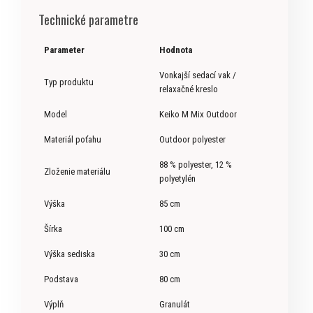
Technické parametre
Parameter
Hodnota
Vonkajší sedací vak /
Typ produktu
relaxačné kreslo
Model
Keiko M Mix Outdoor
Materiál poťahu
Outdoor polyester
88 % polyester, 12 %
Zloženie materiálu
polyetylén
Výška
85 cm
Šírka
100 cm
Výška sediska
30 cm
Podstava
80 cm
Výplň
Granulát