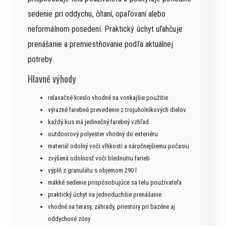
sedenie pri oddychu, čítaní, opaľovaní alebo
neformálnom posedení. Praktický úchyt uľahčuje
prenášanie a premiestňovanie podľa aktuálnej
potreby.
Hlavné výhody
relaxačné kreslo vhodné na vonkajšie použitie
výrazné farebné prevedenie z trojuholníkových dielov
každý kus má jedinečný farebný vzhľad
outdoorový polyester vhodný do exteriéru
materiál odolný voči vlhkosti a náročnejšiemu počasiu
zvýšená odolnosť voči blednutiu farieb
výplň z granulátu s objemom 290 l
mäkké sedenie prispôsobujúce sa telu používateľa
praktický úchyt na jednoduchšie prenášanie
vhodné na terasy, záhrady, priestory pri bazéne aj
oddychové zóny