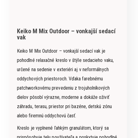
Keiko M Mix Outdoor – vonkajší sedací
vak
Keiko M Mix Outdoor – vonkajší sedací vak je
pohodlné relaxačné kreslo v štýle sedacieho vaku,
určené na sedenie v exteriéri aj v neformálnych
oddychových priestoroch. Vďaka farebnému
patchworkovému prevedeniu z trojuholníkových
dielov pôsobí výrazne, moderne a dokáže oživiť
záhradu, terasu, priestor pri bazéne, detskú zónu
alebo firemnú oddychovú časť.
Kreslo je vyplnené ľahkým granulátom, ktorý sa
prispôsobuje telu používateľa a poskytuje pohodlné